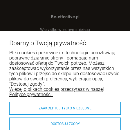
Be-effective.pl
Wszystko w jednym miejscu
dla Twojej efektywności!
Dbamy o Twoją prywatność
Tel.:
512-303-837
Pliki cookies i pokrewne im technologie umożliwiają
E-mail:
sklep@be-effective.pl
poprawne działanie strony i pomagają nam
dostosować ofertę do Twoich potrzeb. Możesz
zaakceptować wykorzystanie przez nas wszystkich
tych plików i przejść do sklepu lub dostosować użycie
Moje konto
plików do swoich preferencji, wybierając opcję
"Dostosuj zgody".
Baza wiedzy
Więcej o plikach cookies przeczytasz w naszej
Polityce prywatności.
Płatności i dostawa
ZAAKCEPTUJ TYLKO NIEZBĘDNE
Informacje
O nas
DOSTOSUJ ZGODY