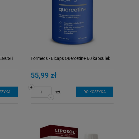
 EGCG i
Formeds - Bicaps Quercetin+ 60 kapsułek
55,99 zł
+
SZYKA
DO KOSZYKA
szt.
-