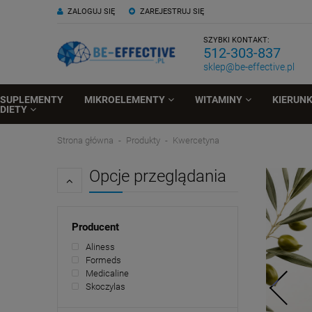
ZALOGUJ SIĘ
ZAREJESTRUJ SIĘ
SZYBKI KONTAKT:
512-303-837
sklep@be-effective.pl
SUPLEMENTY
MIKROELEMENTY
WITAMINY
KIERUN
DIETY
Strona główna
Produkty
Kwercetyna
Opcje przeglądania
Producent
Aliness
Formeds
Medicaline
Skoczylas