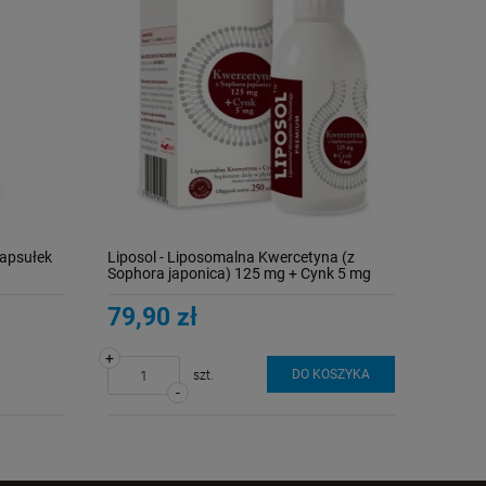
kapsułek
Liposol - Liposomalna Kwercetyna (z
Sophora japonica) 125 mg + Cynk 5 mg
250 ml
79,90 zł
+
DO KOSZYKA
szt.
-