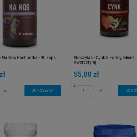
- Na Nos Pachnotka - 90 kaps.
Skoczylas - Cynk 3 Formy, Miedź,
Kwercetyną
zł
55,00 zł
+
DO KOSZYKA
DO KO
szt.
szt.
-
-