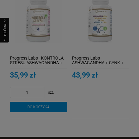
WIĘCEJ
Progress Labs - KONTROLA
Progress Labs -
STRESU ASHWAGANDHA +
ASHWAGANDHA + CYNK +
MAGNEZ + WITAMINA B6 –
WITAMINA C + WITAMINA B6
120 TABLETEK
PRODUKT VEGE – 120
35,99 zł
43,99 zł
TABLETEK
szt.
DO KOSZYKA