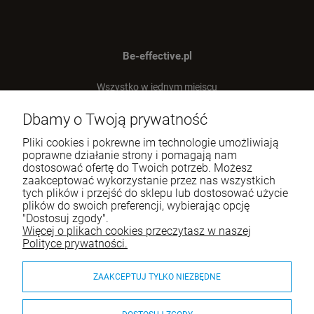
Be-effective.pl
Wszystko w jednym miejscu
dla Twojej efektywności!
Dbamy o Twoją prywatność
Tel.:
512-303-837
Pliki cookies i pokrewne im technologie umożliwiają
E-mail:
sklep@be-effective.pl
poprawne działanie strony i pomagają nam
dostosować ofertę do Twoich potrzeb. Możesz
zaakceptować wykorzystanie przez nas wszystkich
tych plików i przejść do sklepu lub dostosować użycie
Moje konto
plików do swoich preferencji, wybierając opcję
"Dostosuj zgody".
Baza wiedzy
Więcej o plikach cookies przeczytasz w naszej
Polityce prywatności.
Płatności i dostawa
ZAAKCEPTUJ TYLKO NIEZBĘDNE
Informacje
O nas