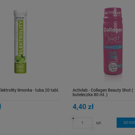
Elektrolity limonka - tuba 20 tabl.
Activlab - Collagen Beauty Shot (
buteleczka 80 ml. )
ł
4,40 zł
+
DO KO
szt.
-