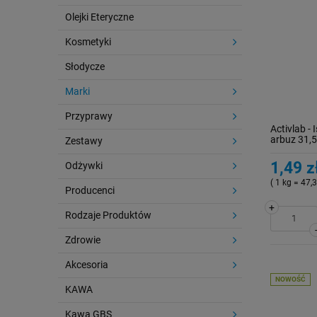
Olejki Eteryczne
Kosmetyki
Słodycze
Marki
Przyprawy
Activlab - 
arbuz 31,5
Zestawy
1,49 z
Odżywki
( 1 kg = 47,3
Producenci
+
Rodzaje Produktów
Zdrowie
Akcesoria
NOWOŚĆ
KAWA
Kawa GBS