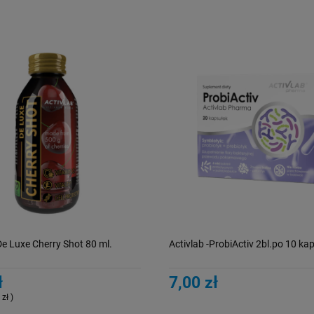
 De Luxe Cherry Shot 80 ml.
Activlab -ProbiActiv 2bl.po 10 kap
ł
7,00 zł
 zł )