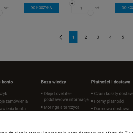
+
DO KOSZYKA
DO KO
szt.
szt.
-
-
1
2
3
4
5
«
 konto
Baza wiedzy
Płatności i dostawa
szyk
Oleje LoveLife -
Czas i koszty dosta
podstawowe informacje
oje zamówienia
Formy płatności
Moringa a tarczyca
awienia konta
Darmowa dostawa
Czym jest APCC?
zechowalnia
Desire Labs - co to za
marka?