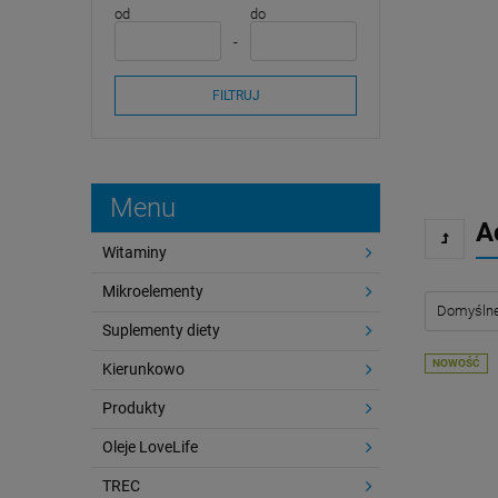
od
do
FILTRUJ
Menu
A
Witaminy
Mikroelementy
Suplementy diety
NOWOŚĆ
Kierunkowo
Produkty
Oleje LoveLife
TREC