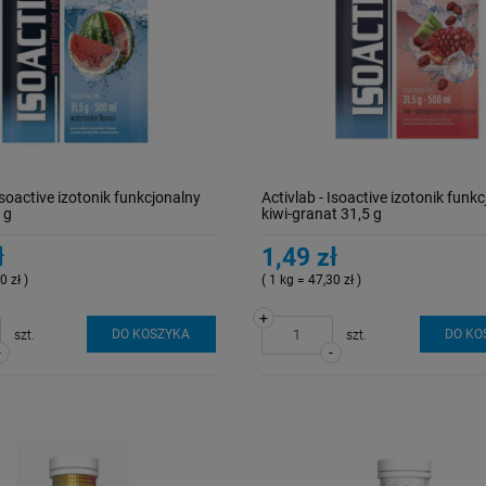
Isoactive izotonik funkcjonalny
Activlab - Isoactive izotonik funk
 g
kiwi-granat 31,5 g
ł
1,49 zł
0 zł )
( 1 kg = 47,30 zł )
+
DO KOSZYKA
DO KO
szt.
szt.
-
-