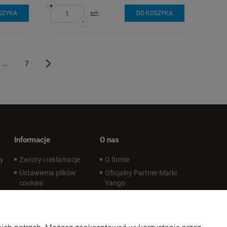
+
SZYKA
DO KOSZYKA
szt.
-
...
7
»
Informacje
O nas
wy
Zwroty i reklamacje
O firmie
Ustawienia plików
Oficjalny Partner Marki
cookies
Yango
Polityka prywatności
Oficjalny Partner Marki
LoveLife Oil Mix
Regulaminy
Kontakt i dane firmy
Regulaminy - infografika