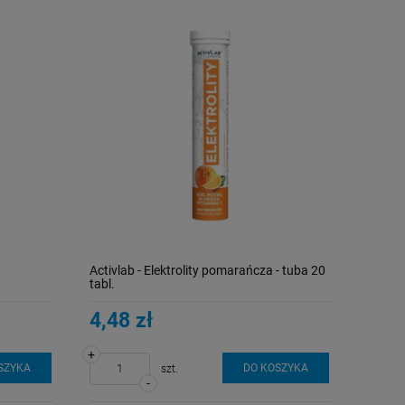
Activlab - Elektrolity pomarańcza - tuba 20
tabl.
4,48 zł
+
SZYKA
DO KOSZYKA
szt.
-