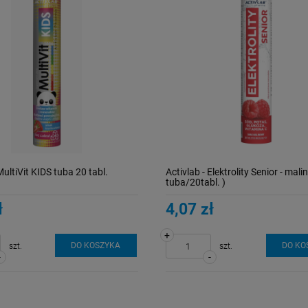
MultiVit KIDS tuba 20 tabl.
Activlab - Elektrolity Senior - malin
tuba/20tabl. )
ł
4,07 zł
+
DO KOSZYKA
DO KO
szt.
szt.
-
-