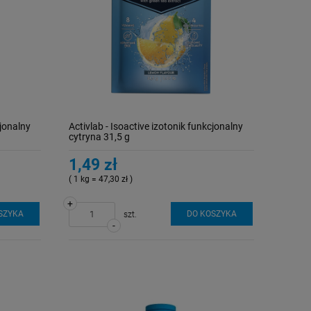
cjonalny
Activlab - Isoactive izotonik funkcjonalny
cytryna 31,5 g
1,49 zł
( 1 kg = 47,30 zł )
+
SZYKA
DO KOSZYKA
szt.
-