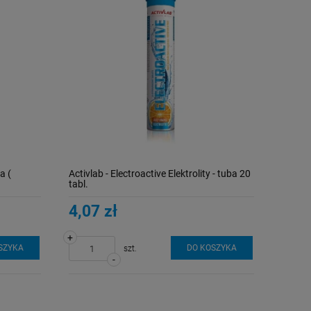
a (
Activlab - Electroactive Elektrolity - tuba 20
tabl.
4,07 zł
+
SZYKA
DO KOSZYKA
szt.
-