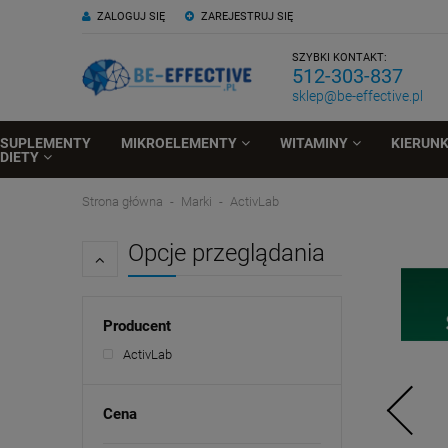
ZALOGUJ SIĘ
ZAREJESTRUJ SIĘ
SZYBKI KONTAKT:
512-303-837
sklep@be-effective.pl
SUPLEMENTY
MIKROELEMENTY
WITAMINY
KIERUN
DIETY
Strona główna
Marki
ActivLab
Opcje przeglądania
Producent
ActivLab
Cena