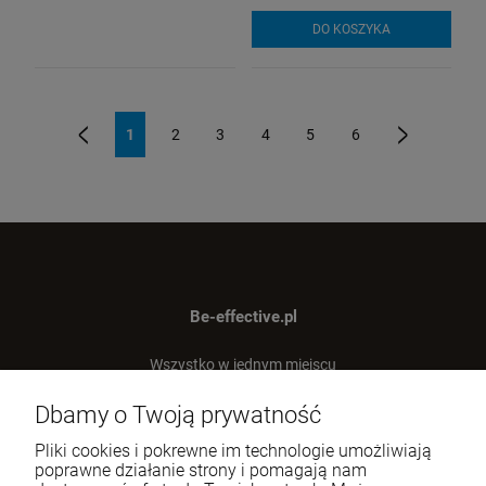
DO KOSZYKA
1
2
3
4
5
6
«
»
Be-effective.pl
Wszystko w jednym miejscu
dla Twojej efektywności!
Dbamy o Twoją prywatność
Tel.:
512-303-837
Pliki cookies i pokrewne im technologie umożliwiają
E-mail:
sklep@be-effective.pl
poprawne działanie strony i pomagają nam