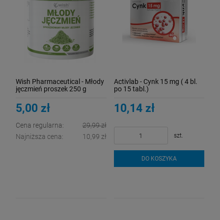
Wish Pharmaceutical - Młody
Activlab - Cynk 15 mg ( 4 bl.
jęczmień proszek 250 g
po 15 tabl.)
5,00 zł
10,14 zł
Cena regularna:
29,99 zł
szt.
Najniższa cena:
10,99 zł
DO KOSZYKA