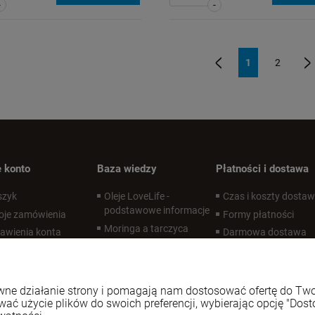
-
-
1
2
«
»
 konto
Baza wiedzy
Płatności i dostawa
szyk
Oleje LoveLife -
Czas i koszty dosta
podstawowe informacje
oje zamówienia
Formy płatności
Moringa a tarczyca
awienia konta
Darmowa dostawa
Czym jest APCC?
zechowalnia
Desire Labs - co to za
marka?
rawne działanie strony i pomagają nam dostosować ofertę do T
Zdrowe oczy
wać użycie plików do swoich preferencji, wybierając opcję "Dost
Suplementy na