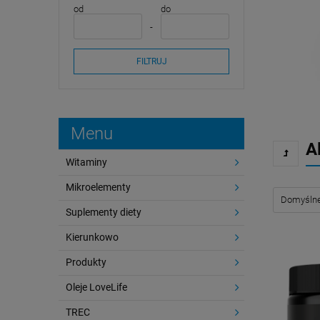
od
do
FILTRUJ
Menu
A
Witaminy
Mikroelementy
Suplementy diety
Kierunkowo
Produkty
Oleje LoveLife
TREC