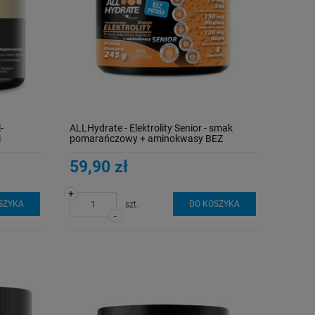
-
ALLHydrate - Elektrolity Senior - smak
i
pomarańczowy + aminokwasy BEZ
POTASU 245 g (50 porcji)
59,90 zł
+
SZYKA
DO KOSZYKA
szt.
-