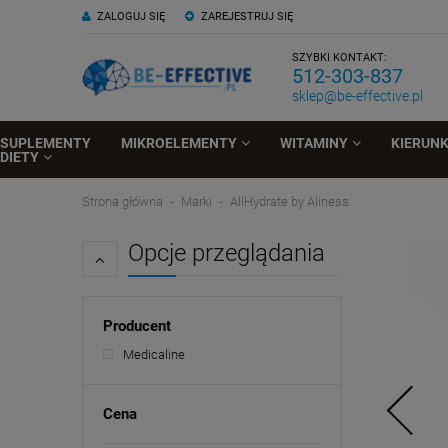
ZALOGUJ SIĘ
ZAREJESTRUJ SIĘ
SZYBKI KONTAKT:
512-303-837
sklep@be-effective.pl
SUPLEMENTY
MIKROELEMENTY
WITAMINY
KIERUN
DIETY
Strona główna
Marki
AllHydrate by Aliness
Opcje przeglądania
Producent
Medicaline
Cena