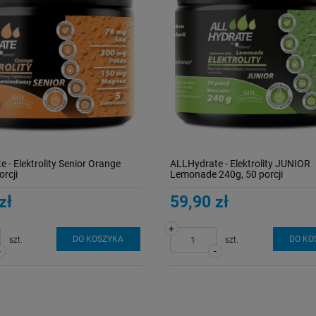
 - Elektrolity Senior Orange
ALLHydrate - Elektrolity JUNIOR
orcji
Lemonade 240g, 50 porcji
zł
59,90 zł
+
DO KOSZYKA
DO KO
szt.
szt.
-
-