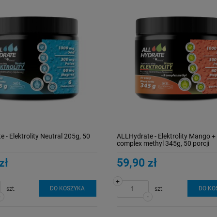
 - Elektrolity Neutral 205g, 50
ALLHydrate - Elektrolity Mango +
complex methyl 345g, 50 porcji
zł
59,90 zł
+
DO KOSZYKA
DO KO
szt.
szt.
-
-