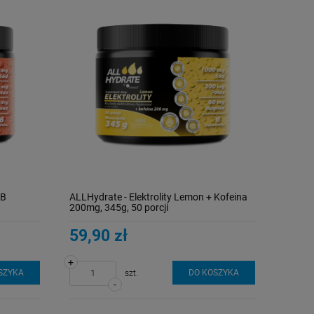
 B
ALLHydrate - Elektrolity Lemon + Kofeina
200mg, 345g, 50 porcji
59,90 zł
+
SZYKA
DO KOSZYKA
szt.
-