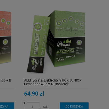
ango + B
ALLHydrate, Elektrolity STICK JUNIOR
Lemonade 4,8g x 40 saszetek
64,90 zł
+
SZYKA
DO KOSZYKA
szt.