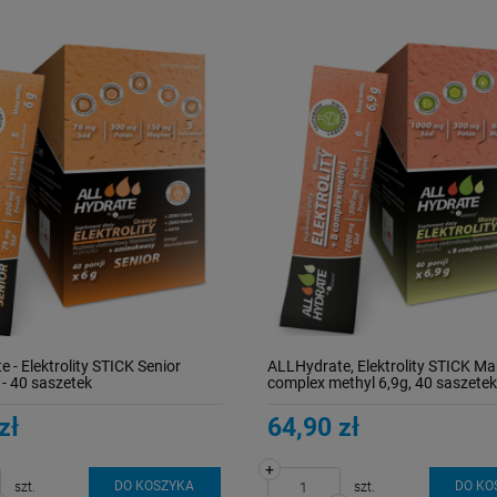
 - Elektrolity STICK Senior
ALLHydrate, Elektrolity STICK M
- 40 saszetek
complex methyl 6,9g, 40 saszetek
zł
64,90 zł
+
DO KOSZYKA
DO KO
szt.
szt.