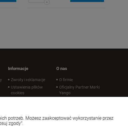
-
Informacje
O nas
wy
Zwroty i reklamacje
O firmie
Ustawienia plików
Oficjalny Partner Marki
cookies
Yango
Polityka prywatności
Oficjalny Partner Marki
LoveLife Oil Mix
Regulaminy
Kontakt i dane firmy
Regulaminy - infografika
woich potrzeb. Możesz zaakceptować wykorzystanie przez
Regulaminy - certyfikat
osuj zgody".