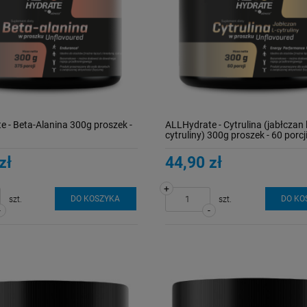
 - Beta-Alanina 300g proszek -
ALLHydrate - Cytrulina (jabłczan l
cytruliny) 300g proszek - 60 porcj
zł
44,90 zł
+
DO KOSZYKA
DO KO
szt.
szt.
-
-