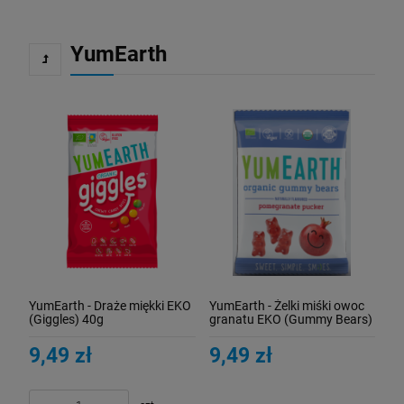
YumEarth
YumEarth - Draże miękki EKO
YumEarth - Żelki miśki owoc
(Giggles) 40g
granatu EKO (Gummy Bears)
50g
9,49 zł
9,49 zł