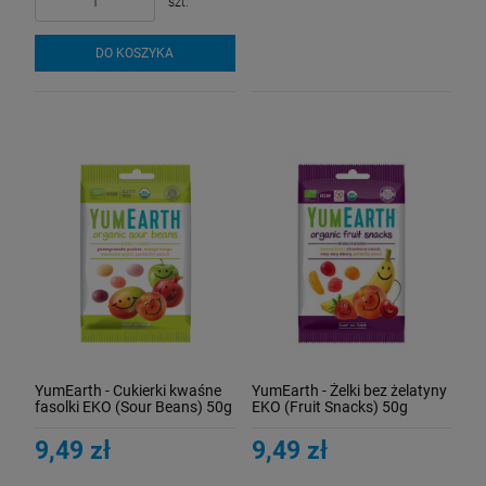
szt.
DO KOSZYKA
YumEarth - Cukierki kwaśne
YumEarth - Żelki bez żelatyny
fasolki EKO (Sour Beans) 50g
EKO (Fruit Snacks) 50g
9,49 zł
9,49 zł