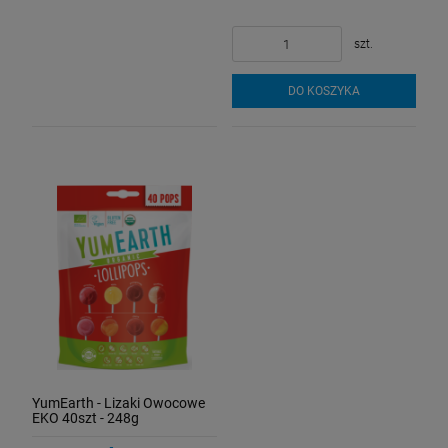
szt.
DO KOSZYKA
YumEarth - Lizaki Owocowe
EKO 40szt - 248g