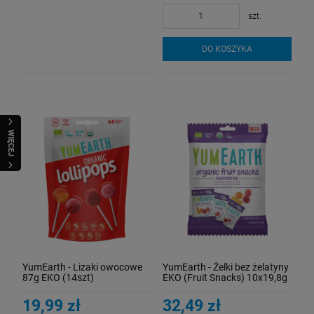
szt.
DO KOSZYKA
WIĘCEJ
YumEarth - Lizaki owocowe
YumEarth - Żelki bez żelatyny
87g EKO (14szt)
EKO (Fruit Snacks) 10x19,8g
19,99 zł
32,49 zł