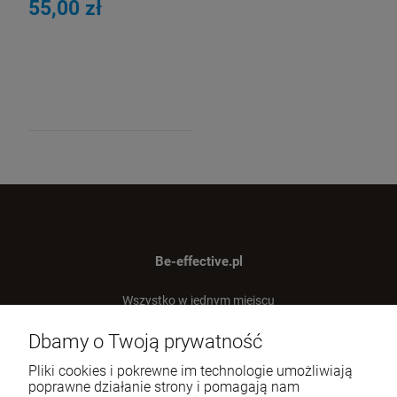
55,00 zł
Be-effective.pl
Wszystko w jednym miejscu
dla Twojej efektywności!
Dbamy o Twoją prywatność
Tel.:
512-303-837
Pliki cookies i pokrewne im technologie umożliwiają
E-mail:
sklep@be-effective.pl
poprawne działanie strony i pomagają nam