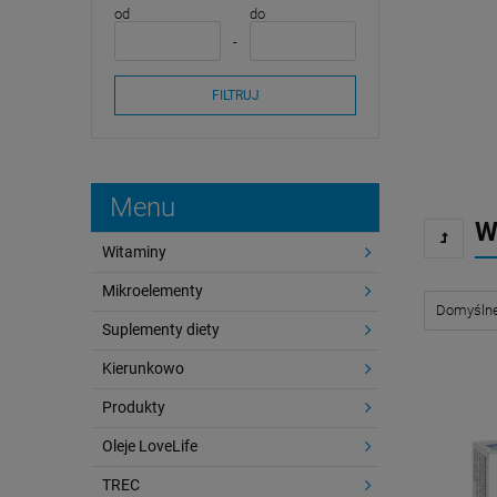
od
do
FILTRUJ
Menu
W
Witaminy
Mikroelementy
Suplementy diety
Kierunkowo
Produkty
Oleje LoveLife
TREC