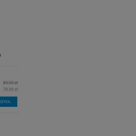
0
89,99 zł
79,99 zł
SZYKA