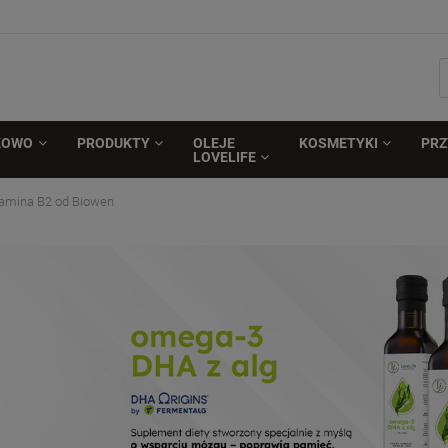
KOWO
PRODUKTY
OLEJE
KOSMETYKI
PR
LOVELIFE
amina B2 od Biowen