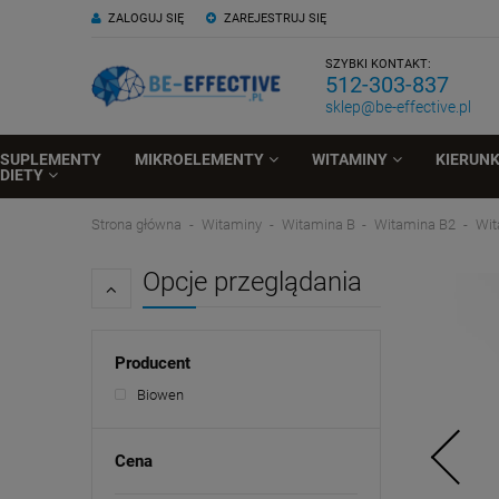
ZALOGUJ SIĘ
ZAREJESTRUJ SIĘ
SZYBKI KONTAKT:
512-303-837
sklep@be-effective.pl
SUPLEMENTY
MIKROELEMENTY
WITAMINY
KIERUN
DIETY
Strona główna
Witaminy
Witamina B
Witamina B2
Wit
Opcje przeglądania
Producent
Biowen
Cena