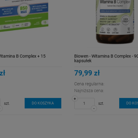
Witamina B Complex + 15
Biowen - Witamina B Complex - 9
kapsułek
zł
79,99 zł
Cena regularna:
Najniższa cena:
+
DO KOSZYKA
DO KO
szt.
szt.
-
-