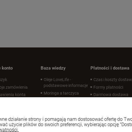
 konto
Baza wiedzy
Płatności i dostawa
szyk
Oleje LoveLife -
Czas i koszty dosta
podstawowe informacje
oje zamówienia
Formy płatności
Moringa a tarczyca
awienia konta
Darmowa dostawa
Czym jest APCC?
zechowalnia
Desire Labs - co to za
marka?
rawne działanie strony i pomagają nam dostosować ofertę do T
Zdrowe oczy
wać użycie plików do swoich preferencji, wybierając opcję "Dost
Suplementy na
watności.