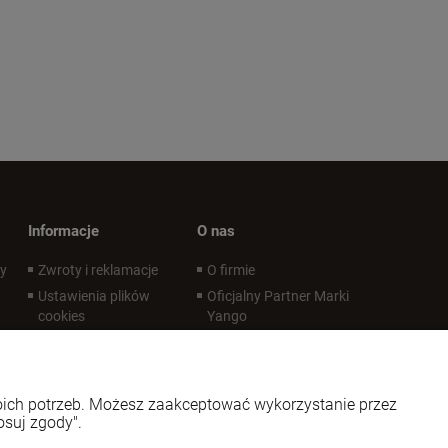
Informacje
O nas
wy
Zwroty i reklamacje
O firmie
Ustawienia plików
Oficjalny Partner Marki
cookies
Yango
Polityka prywatności
Oficjalny Partner Marki
LoveLife Oil Mix
Regulaminy
Kontakt i dane firmy
Regulaminy - infografika
woich potrzeb. Możesz zaakceptować wykorzystanie przez
Regulaminy - certyfikat
osuj zgody".
REGULAMIN PROMOCJI