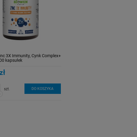
Zinc 3X Immunity, Cynk Complex+
100 kapsułek
zł
DO KOSZYKA
szt.
-