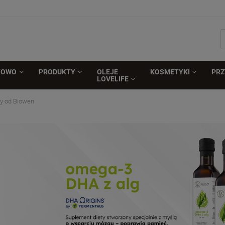
KOWO
PRODUKTY
OLEJE
KOSMETYKI
PR
LOVELIFE
ły od Biowen