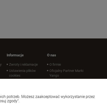
Informacje
O nas
wy
Zwroty i reklamacje
O firmie
Ustawienia plików
Oficjalny Partner Marki
cookies
Yango
Polityka prywatności
Oficjalny Partner Marki
LoveLife Oil Mix
Regulaminy
Kontakt i dane firmy
Regulaminy - infografika
woich potrzeb. Możesz zaakceptować wykorzystanie przez
Regulaminy - certyfikat
osuj zgody".
REGULAMIN PROMOCJI