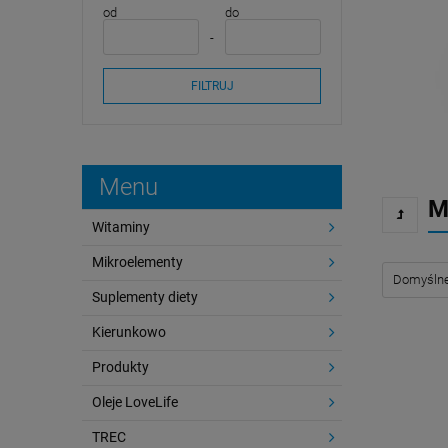
od
do
FILTRUJ
Menu
M
Witaminy
Mikroelementy
Suplementy diety
Kierunkowo
Produkty
Oleje LoveLife
TREC