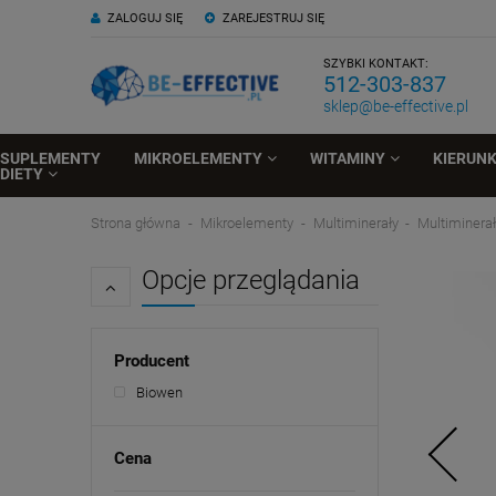
ZALOGUJ SIĘ
ZAREJESTRUJ SIĘ
SZYBKI KONTAKT:
512-303-837
sklep@be-effective.pl
SUPLEMENTY
MIKROELEMENTY
WITAMINY
KIERUN
DIETY
Strona główna
Mikroelementy
Multiminerały
Multiminera
Opcje przeglądania
Producent
Biowen
Cena