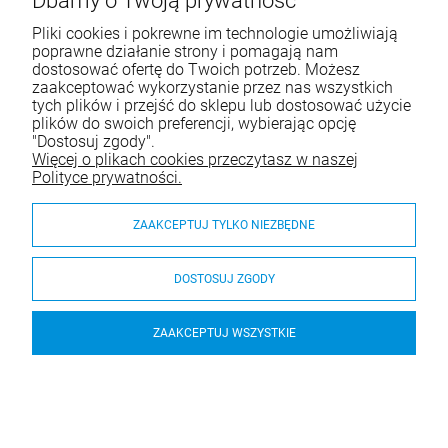
Dbamy o Twoją prywatność
Tel.:
512-303-837
Pliki cookies i pokrewne im technologie umożliwiają
E-mail:
sklep@be-effective.pl
poprawne działanie strony i pomagają nam
dostosować ofertę do Twoich potrzeb. Możesz
zaakceptować wykorzystanie przez nas wszystkich
tych plików i przejść do sklepu lub dostosować użycie
Moje konto
plików do swoich preferencji, wybierając opcję
"Dostosuj zgody".
Baza wiedzy
Więcej o plikach cookies przeczytasz w naszej
Polityce prywatności.
Płatności i dostawa
ZAAKCEPTUJ TYLKO NIEZBĘDNE
Informacje
O nas
DOSTOSUJ ZGODY
ZAAKCEPTUJ WSZYSTKIE
© 2026 www.be-effective.pl. Wszelkie prawa zastrzeżone.
Styl graficzny i aplikacje ShopGadget.pl
Sklep internetowy Shoper
Premium