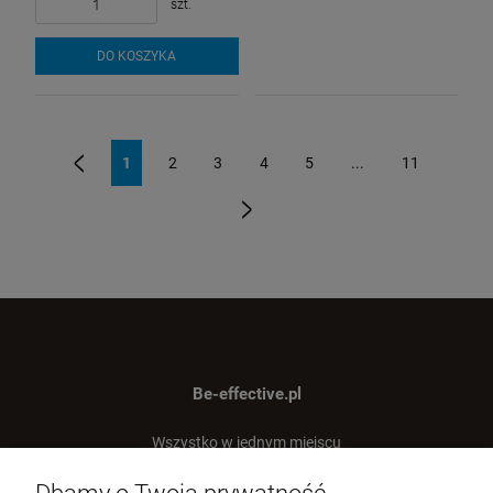
szt.
DO KOSZYKA
1
2
3
4
5
...
11
«
»
Be-effective.pl
Wszystko w jednym miejscu
dla Twojej efektywności!