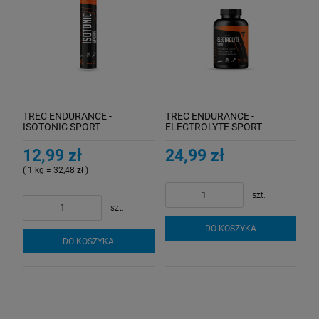
TREC ENDURANCE -
TREC ENDURANCE -
ISOTONIC SPORT
ELECTROLYTE SPORT
EFFERVESCENT 20tab
120cap
ORANGE
12,99 zł
24,99 zł
( 1 kg = 32,48 zł )
szt.
szt.
DO KOSZYKA
DO KOSZYKA