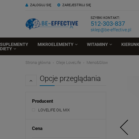
ZALOGUJ SIĘ
ZAREJESTRUJ SIĘ
SZYBKI KONTAKT:
512-303-837
sklep@be-effective.pl
SUPLEMENTY
MIKROELEMENTY
WITAMINY
KIERUN
DIETY
Strona główna
Oleje LoveLife
Meno&Glow
Opcje przeglądania
Producent
LOVELIFE OIL MIX
Cena