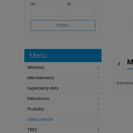
od
do
FILTRUJ
Menu
M
Witaminy
Mikroelementy
Suplementy diety
Kierunkowo
Produkty
Oleje LoveLife
TREC