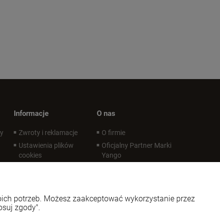
Informacje
O nas
wy
Zwroty i reklamacje
O firmie
Ustawienia plików
Oficjalny Partner Marki
cookies
Yango
Polityka prywatności
Oficjalny Partner Marki
LoveLife Oil Mix
Regulaminy
Kontakt i dane firmy
Regulaminy - infografika
woich potrzeb. Możesz zaakceptować wykorzystanie przez
Regulaminy - certyfikat
osuj zgody".
REGULAMIN PROMOCJI