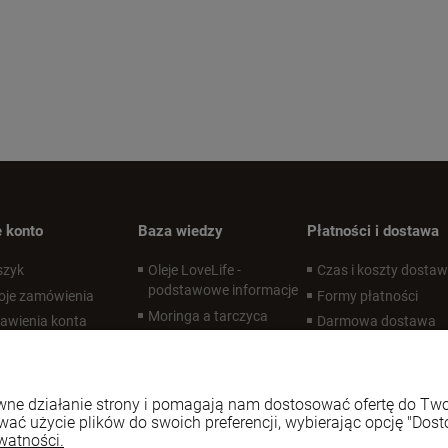
 konto
Baza wiedzy
Płatności i dostawa
szyk
Oleje LoveLife -
Czas i koszty dosta
podstawowe informacje
oje zamówienia
Formy płatności
Moringa a tarczyca
awienia konta
Darmowa dostawa
Czym jest APCC?
zechowalnia
Desire Labs - co to za
marka?
rawne działanie strony i pomagają nam dostosować ofertę do T
Zdrowe oczy
wać użycie plików do swoich preferencji, wybierając opcję "Dost
Suplementy na
watności.