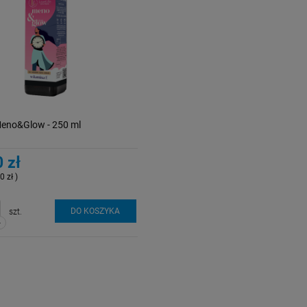
Meno&Glow - 250 ml
 zł
0 zł )
DO KOSZYKA
szt.
-