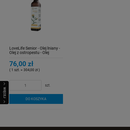
LoveLife Senior - Olej lniany -
Olej z ostropestu - Olej
wiesiołkowy - 250 ml
76,00 zł
( 1 szt. = 304,00 zł )
szt.
WIĘCEJ
DO KOSZYKA