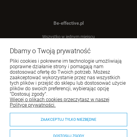
Be-effective.pl
Wszystko w jednym miejscu
dla Twojej efektywności!
Dbamy o Twoją prywatność
Tel.:
512-303-837
Pliki cookies i pokrewne im technologie umożliwiają
E-mail:
sklep@be-effective.pl
poprawne działanie strony i pomagają nam
dostosować ofertę do Twoich potrzeb. Możesz
zaakceptować wykorzystanie przez nas wszystkich
tych plików i przejść do sklepu lub dostosować użycie
Moje konto
plików do swoich preferencji, wybierając opcję
"Dostosuj zgody".
Baza wiedzy
Więcej o plikach cookies przeczytasz w naszej
Polityce prywatności.
Płatności i dostawa
ZAAKCEPTUJ TYLKO NIEZBĘDNE
Informacje
O nas
DOSTOSUJ ZGODY