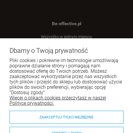
Be-effective.pl
Wszystko w jednym miejscu
dla Twojej efektywności!
Dbamy o Twoją prywatność
Tel.:
512-303-837
Pliki cookies i pokrewne im technologie umożliwiają
E-mail:
sklep@be-effective.pl
poprawne działanie strony i pomagają nam
dostosować ofertę do Twoich potrzeb. Możesz
zaakceptować wykorzystanie przez nas wszystkich
tych plików i przejść do sklepu lub dostosować użycie
Moje konto
plików do swoich preferencji, wybierając opcję
"Dostosuj zgody".
Baza wiedzy
Więcej o plikach cookies przeczytasz w naszej
Polityce prywatności.
Płatności i dostawa
ZAAKCEPTUJ TYLKO NIEZBĘDNE
Informacje
O nas