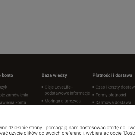
 konto
Baza wiedzy
Płatności i dostawa
szyk
Oleje LoveLife -
Czas i koszty dosta
podstawowe informacje
oje zamówienia
Formy płatności
Moringa a tarczyca
awienia konta
Darmowa dostawa
Czym jest APCC?
zechowalnia
Desire Labs - co to za
marka?
rawne działanie strony i pomagają nam dostosować ofertę do T
Zdrowe oczy
wać użycie plików do swoich preferencji, wybierając opcję "Dost