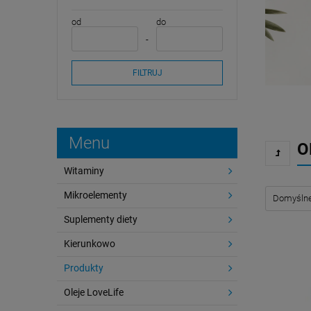
od
do
FILTRUJ
Menu
O
Witaminy
Mikroelementy
Suplementy diety
Kierunkowo
Produkty
Oleje LoveLife