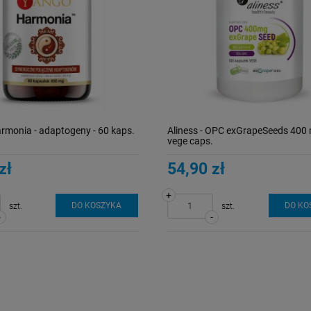
rmonia - adaptogeny - 60 kaps.
Aliness - OPC exGrapeSeeds 400
vege caps.
zł
54,90 zł
+
DO KOSZYKA
DO KO
szt.
szt.
-
-