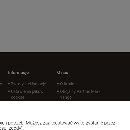
Informacje
O nas
wy
Zwroty i reklamacje
O firmie
Ustawienia plików
Oficjalny Partner Marki
cookies
Yango
Polityka prywatności
Oficjalny Partner Marki
LoveLife Oil Mix
Regulaminy
Kontakt i dane firmy
Regulaminy - infografika
woich potrzeb. Możesz zaakceptować wykorzystanie przez
Regulaminy - certyfikat
osuj zgody".