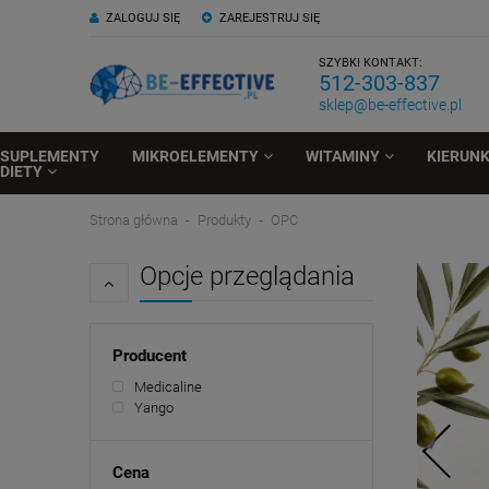
ZALOGUJ SIĘ
ZAREJESTRUJ SIĘ
SZYBKI KONTAKT:
512-303-837
sklep@be-effective.pl
SUPLEMENTY
MIKROELEMENTY
WITAMINY
KIERUN
DIETY
Strona główna
Produkty
OPC
Opcje przeglądania
Producent
Medicaline
Yango
Cena