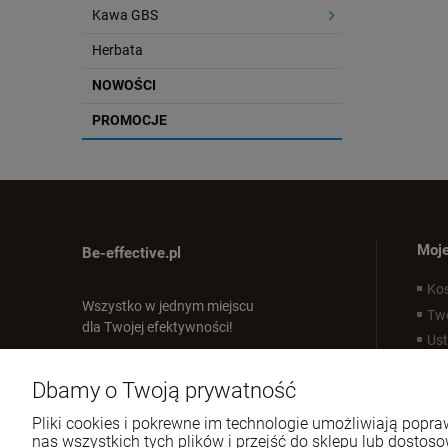
Kawa GBS
Herbata
NOWOŚCI
PROMOCJE
Moje
Be-effective.pl
Ko
Wszystko w jednym miejscu
Tw
dla Twojej efektywności!
Ust
Pr
Tel.:
512-303-837
Dbamy o Twoją prywatność
E-mail:
sklep@be-effective.pl
Pliki cookies i pokrewne im technologie umożliwiają pop
nas wszystkich tych plików i przejść do sklepu lub dostoso