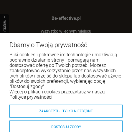
Be-effective.pl
WIĘCEJ
Wszystko w jednym miejscu
dla Twojej efektywności!
Dbamy o Twoją prywatność
Tel.:
512-303-837
Pliki cookies i pokrewne im technologie umożliwiają
E-mail:
sklep@be-effective.pl
poprawne działanie strony i pomagają nam
dostosować ofertę do Twoich potrzeb. Możesz
zaakceptować wykorzystanie przez nas wszystkich
tych plików i przejść do sklepu lub dostosować użycie
Moje konto
plików do swoich preferencji, wybierając opcję
"Dostosuj zgody".
Baza wiedzy
Więcej o plikach cookies przeczytasz w naszej
Polityce prywatności.
Płatności i dostawa
ZAAKCEPTUJ TYLKO NIEZBĘDNE
Informacje
O nas
DOSTOSUJ ZGODY